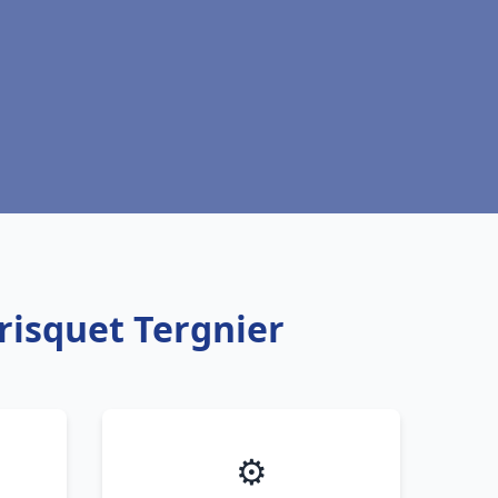
risquet Tergnier
⚙️