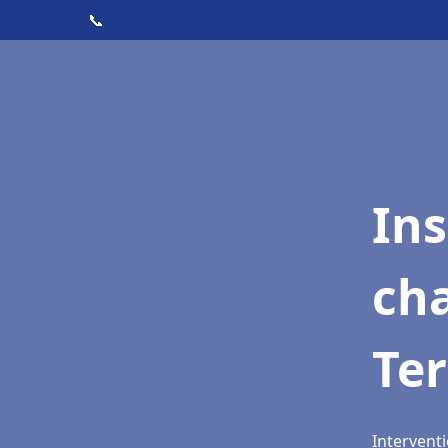
📞
In
cha
Ter
Interventi