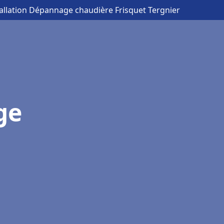
tallation Dépannage chaudière Frisquet Tergnier
ge