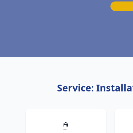
Service: Instal
🚿