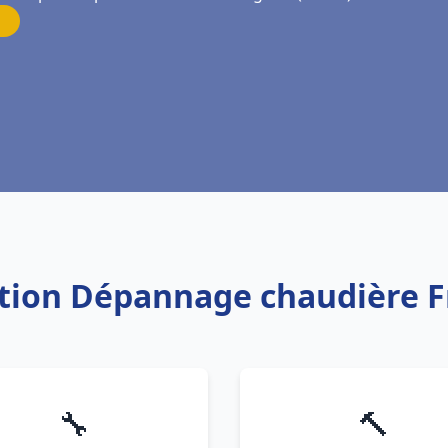
lation Dépannage chaudière F
🔧
🔨