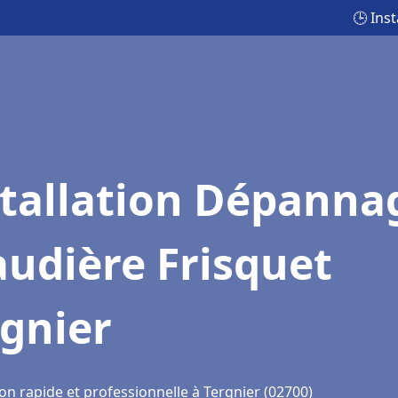
🕒 Ins
stallation Dépanna
udière Frisquet
gnier
on rapide et professionnelle à Tergnier (02700)