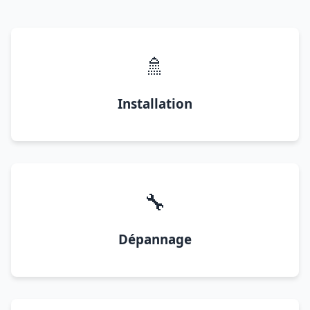
🚿
Installation
🔧
Dépannage