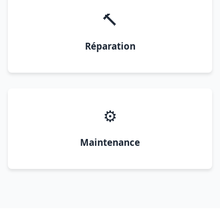
🔨
Réparation
⚙️
Maintenance