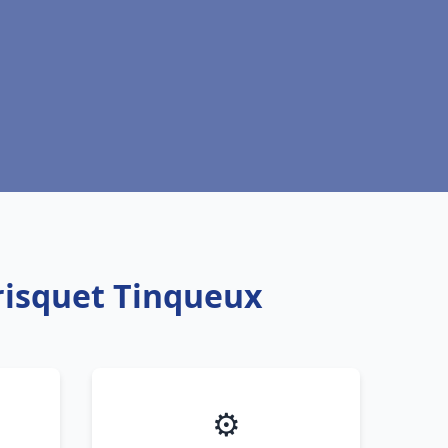
risquet Tinqueux
⚙️