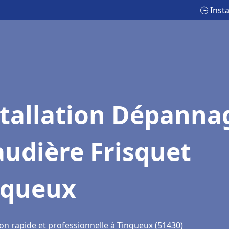
🕒 Inst
stallation Dépanna
udière Frisquet
nqueux
ion rapide et professionnelle à Tinqueux (51430)