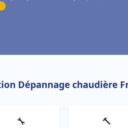
lation Dépannage chaudière F
🔧
🔨