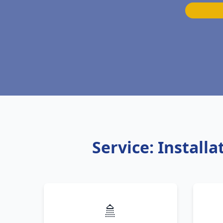
Service: Instal
🚿