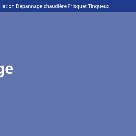
allation Dépannage chaudière Frisquet Tinqueux
ge