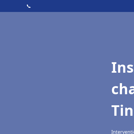
📞
In
cha
Ti
Intervent