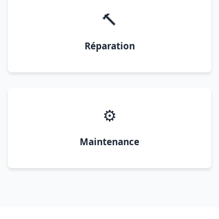
🔨
Réparation
⚙️
Maintenance