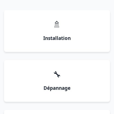
🚿
Installation
🔧
Dépannage