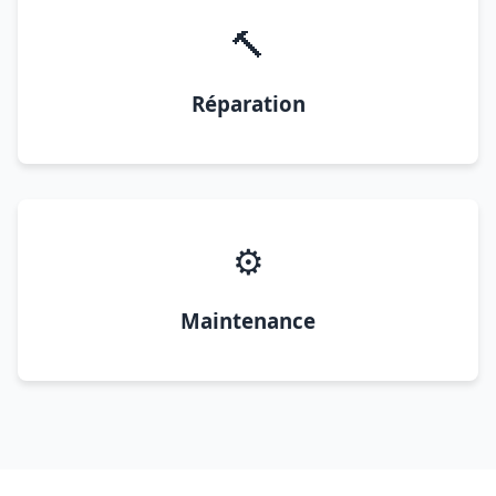
🔨
Réparation
⚙️
Maintenance