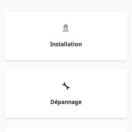
🚿
Installation
🔧
Dépannage