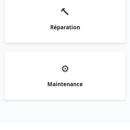
🔨
Réparation
⚙️
Maintenance