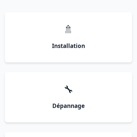
🚿
Installation
🔧
Dépannage