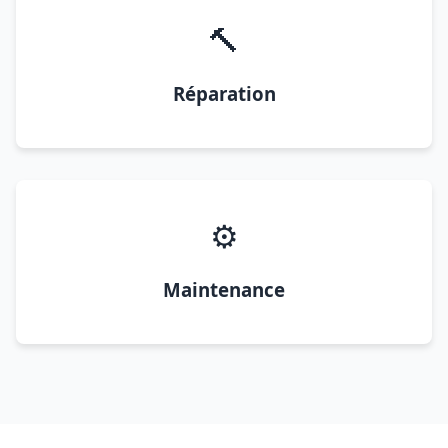
🔨
Réparation
⚙️
Maintenance