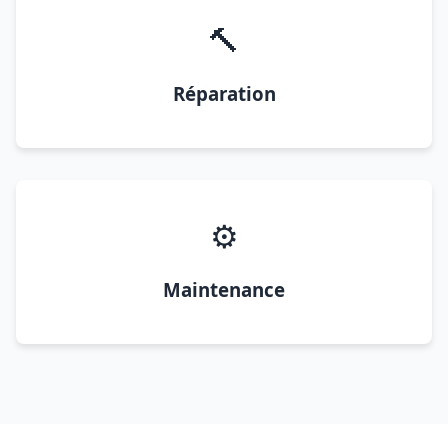
🔨
Réparation
⚙️
Maintenance