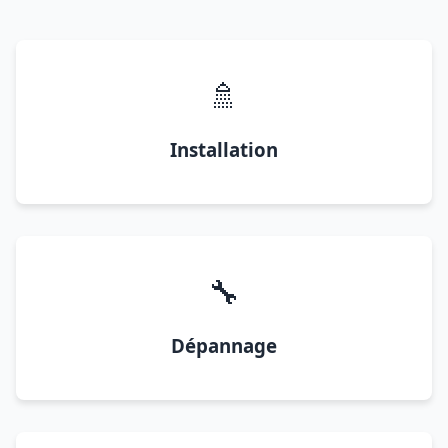
🚿
Installation
🔧
Dépannage