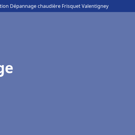
lation Dépannage chaudière Frisquet Valentigney
ge