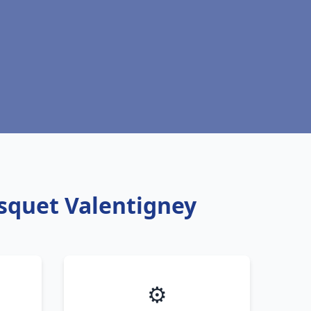
isquet Valentigney
⚙️