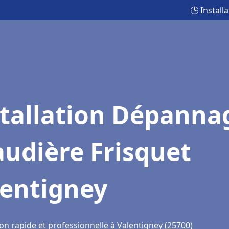
🕒 Instal
stallation Dépanna
udière Frisquet
lentigney
on rapide et professionnelle à Valentigney (25700)