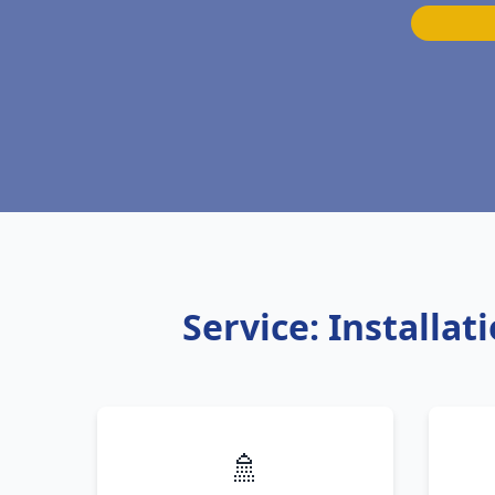
Service: Installa
🚿