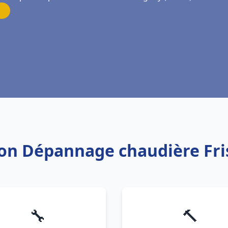
tion Dépannage chaudière Fr
🔧
🔨