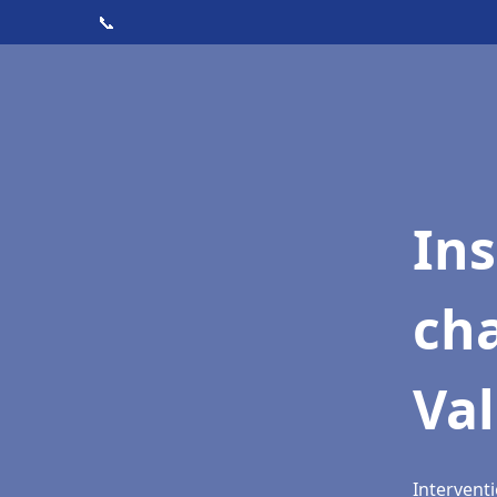
📞
In
cha
Va
Interventi