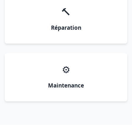
🔨
Réparation
⚙️
Maintenance