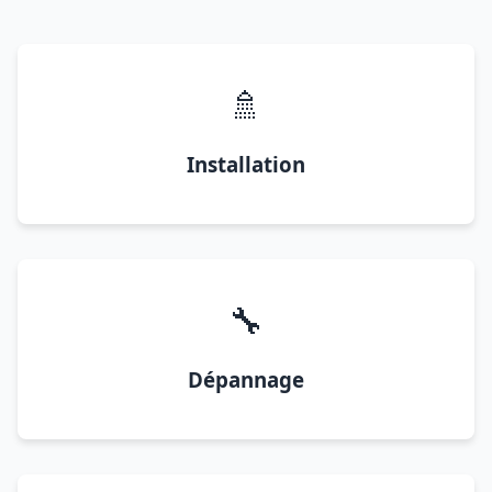
🚿
Installation
🔧
Dépannage