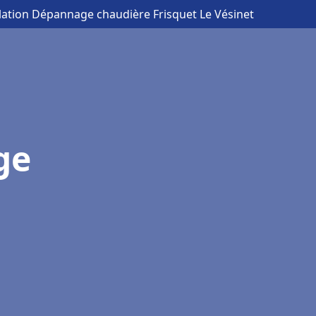
llation Dépannage chaudière Frisquet Le Vésinet
ge