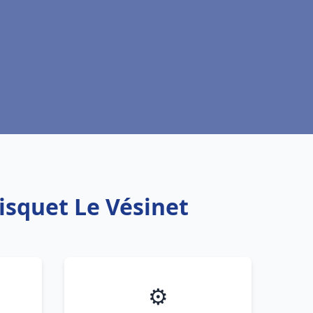
isquet Le Vésinet
⚙️