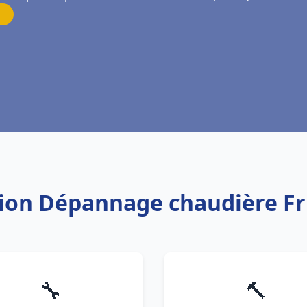
ation Dépannage chaudière Fr
🔧
🔨