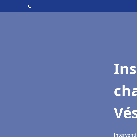
📞
In
cha
Vé
Interventi