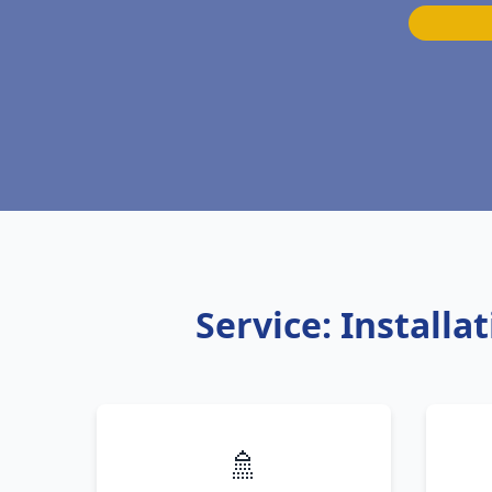
Service: Install
🚿