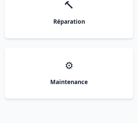
🔨
Réparation
⚙️
Maintenance