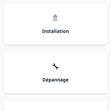
🚿
Installation
🔧
Dépannage