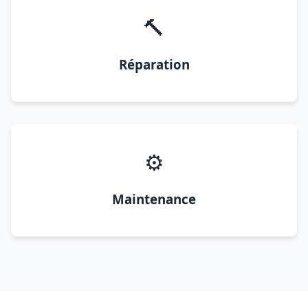
🔨
Réparation
⚙️
Maintenance