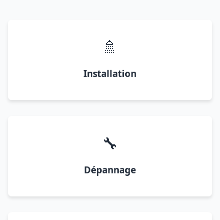
🚿
Installation
🔧
Dépannage