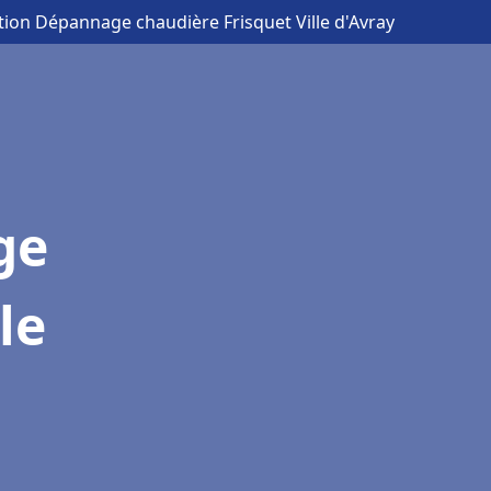
ation Dépannage chaudière Frisquet Ville d'Avray
ge
le