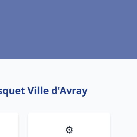
quet Ville d'Avray
⚙️