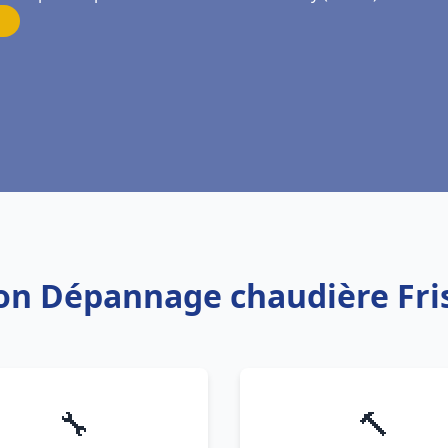
tion Dépannage chaudière Fris
🔧
🔨