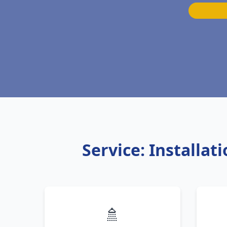
Service: Installa
🚿