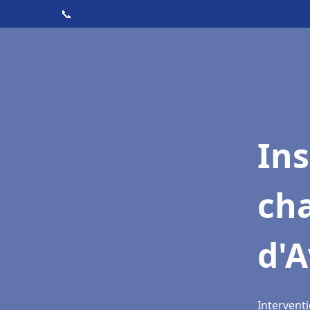
📞
In
cha
d'A
Interventi