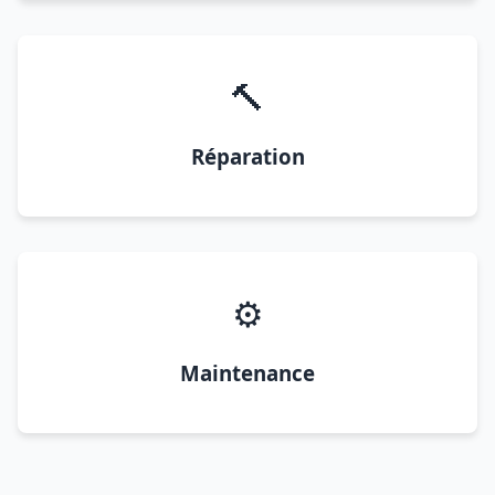
🔨
Réparation
⚙️
Maintenance