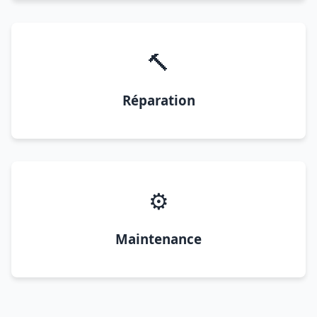
🔨
Réparation
⚙️
Maintenance