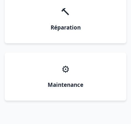
🔨
Réparation
⚙️
Maintenance