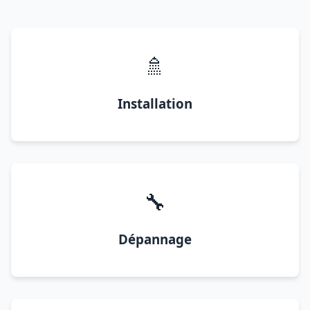
🚿
Installation
🔧
Dépannage