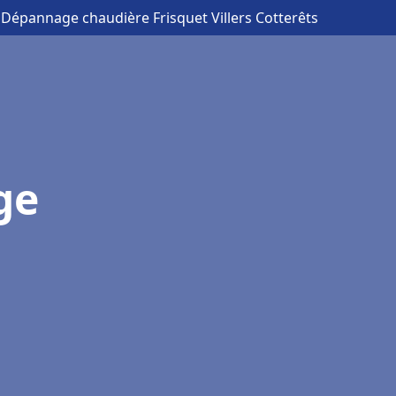
n Dépannage chaudière Frisquet Villers Cotterêts
ge