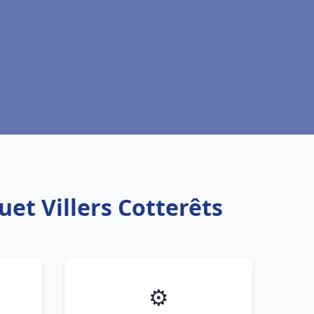
et Villers Cotterêts
⚙️