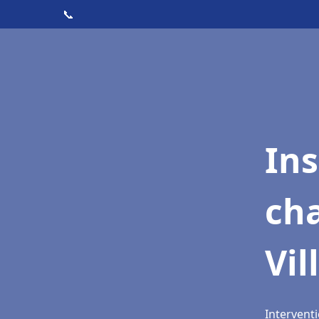
📞
In
cha
Vil
Interventi