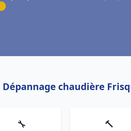
on Dépannage chaudière Frisqu
🔧
🔨