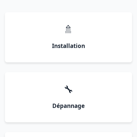
🚿
Installation
🔧
Dépannage