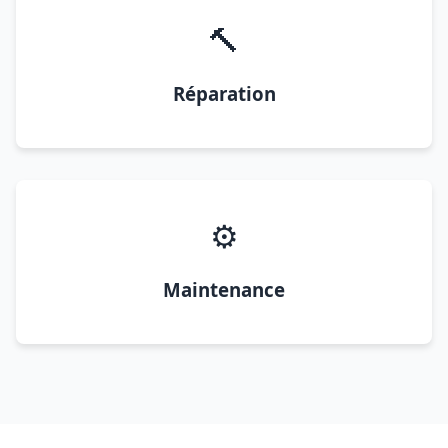
🔨
Réparation
⚙️
Maintenance